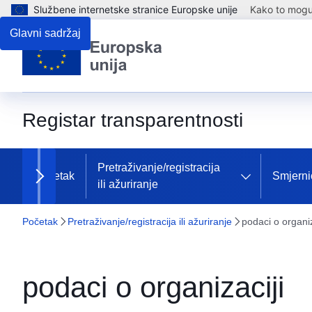
Službene internetske stranice Europske unije
Kako to mogu 
Glavni sadržaj
Registar transparentnosti
Pretraživanje/registracija
Početak
Smjerni
ili ažuriranje
Next items
Početak
Pretraživanje/registracija ili ažuriranje
podaci o organiz
podaci o organizaciji