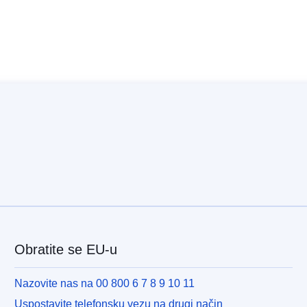
Obratite se EU-u
Nazovite nas na 00 800 6 7 8 9 10 11
Uspostavite telefonsku vezu na drugi način