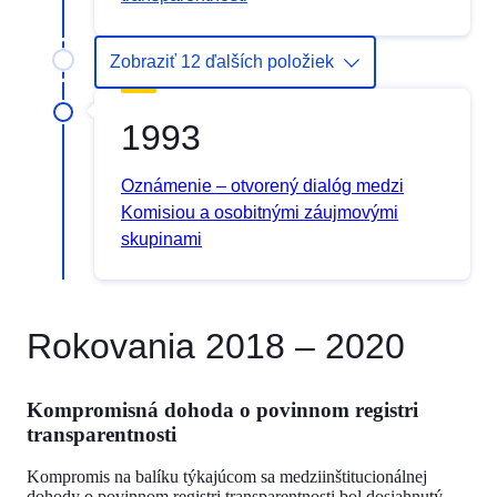
Zobraziť 12 ďalších položiek
1993
Oznámenie – otvorený dialóg medzi
Komisiou a osobitnými záujmovými
skupinami
Rokovania 2018 – 2020
Kompromisná dohoda o povinnom registri
transparentnosti
Kompromis na balíku týkajúcom sa medziinštitucionálnej
dohody o povinnom registri transparentnosti bol dosiahnutý