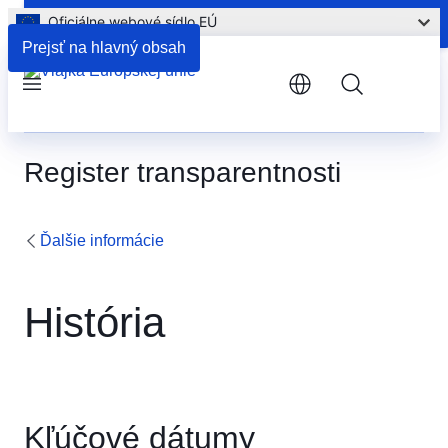
Oficiálne webové sídlo EÚ
Predchádzajúce verzie medziinštitucionálnych dohôd
Prejsť na hlavný obsah
Menu
Register transparentnosti
Ďalšie informácie
História
Kľúčové dátumy