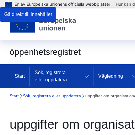
En av Europeiska unionens officiella webbplatser
Hur kan d
Gå direkt till innehållet
öppenhetsregistret
Sök, registrera
Start
Vägledning
eller uppdatera
Start
Sök, registrera eller uppdatera
uppgifter om organisation
uppgifter om organisa