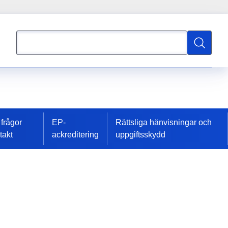
Sök
Sök
 frågor
EP-
Rättsliga hänvisningar och
takt
ackreditering
uppgiftsskydd