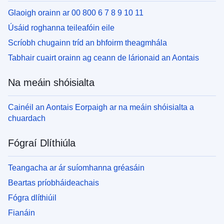
Glaoigh orainn ar 00 800 6 7 8 9 10 11
Úsáid roghanna teileafóin eile
Scríobh chugainn tríd an bhfoirm theagmhála
Tabhair cuairt orainn ag ceann de lárionaid an Aontais
Na meáin shóisialta
Cainéil an Aontais Eorpaigh ar na meáin shóisialta a
chuardach
Fógraí Dlíthiúla
Teangacha ar ár suíomhanna gréasáin
Beartas príobháideachais
Fógra dlíthiúil
Fianáin