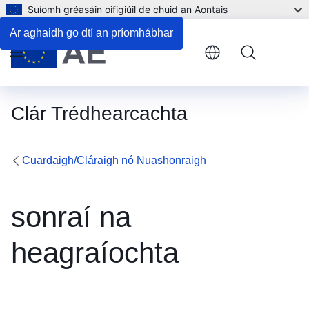
Suíomh gréasáin oifigiúil de chuid an Aontais
Ar aghaidh go dtí an príomhábhar
Menu
Clár Trédhearcachta
Cuardaigh/Cláraigh nó Nuashonraigh
sonraí na
heagraíochta