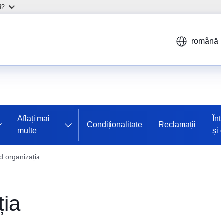
i?
română
Aflați mai
În
Condiționalitate
Reclamații
multe
și
nd organizația
ția