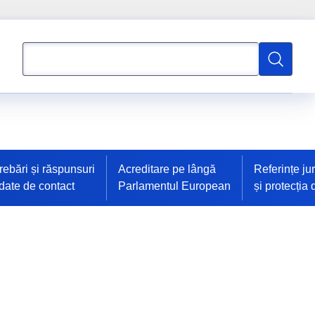
Căutați
Căutați
trebări și răspunsuri
Acreditare pe lângă
Referințe ju
 date de contact
Parlamentul European
și protecția 