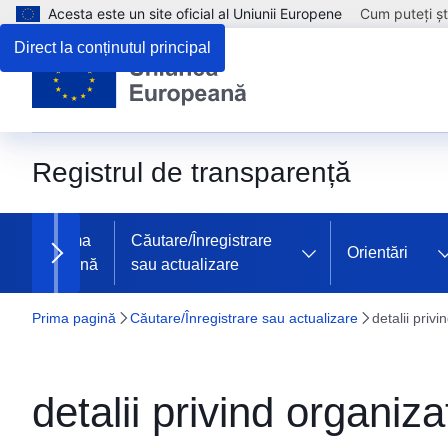
Acesta este un site oficial al Uniunii Europene
Cum puteți șt
Direct la conținutul principal
Registrul de transparență
Prima
Căutare/Înregistrare
Orientări
pagină
sau actualizare
Next items
Prima pagină
Căutare/Înregistrare sau actualizare
detalii privi
detalii privind organiza