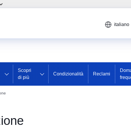
italiano
Scopri
Dom
Condizionalità
Reclami
di più
frequ
ione
zione