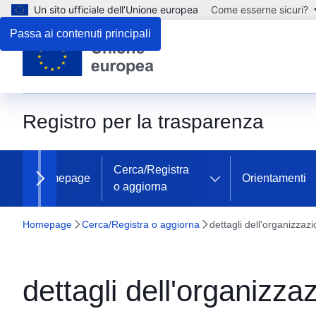
Un sito ufficiale dell’Unione europea
Come esserne sicuri?
Passa ai contenuti principali
Registro per la trasparenza
Cerca/Registra
Homepage
Orientamenti
o aggiorna
Next items
Homepage
Cerca/Registra o aggiorna
dettagli dell'organizzaz
dettagli dell'organizza