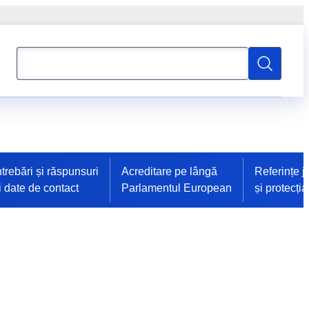
Căutați
Căutați
ntrebări și răspunsuri
Acreditare pe lângă
Referințe j
i date de contact
Parlamentul European
și protecția