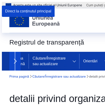
Acesta este un site oficial al Uniunii Europene
Cum puteți ș
Direct la conținutul principal
Registrul de transparență
Prima
Căutare/Înregistrare
Orientări
pagină
sau actualizare
Next items
Prima pagină
Căutare/Înregistrare sau actualizare
detalii pri
detalii privind organiza