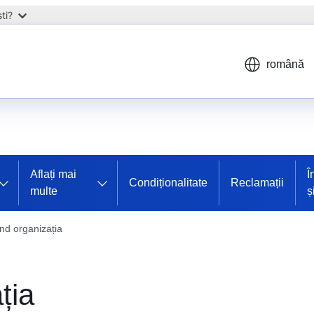
ti?
română
Aflați mai
Î
Condiționalitate
Reclamații
multe
ș
vind organizația
ția