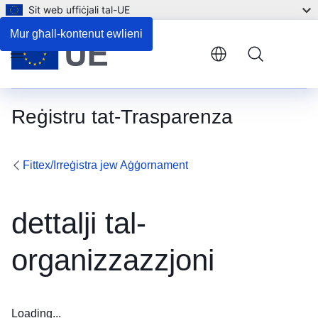
Sit web uffiċjali tal-UE
Mur għall-kontenut ewlieni
Menu
Reġistru tat-Trasparenza
Fittex/Irreġistra jew Aġġornament
dettalji tal-
organizzazzjoni
Loading...