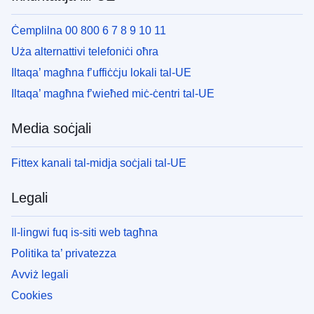
Ċemplilna 00 800 6 7 8 9 10 11
Uża alternattivi telefoniċi oħra
Iltaqa’ magħna f’uffiċċju lokali tal-UE
Iltaqa’ magħna f’wieħed miċ-ċentri tal-UE
Media soċjali
Fittex kanali tal-midja soċjali tal-UE
Legali
Il-lingwi fuq is-siti web tagħna
Politika ta’ privatezza
Avviż legali
Cookies