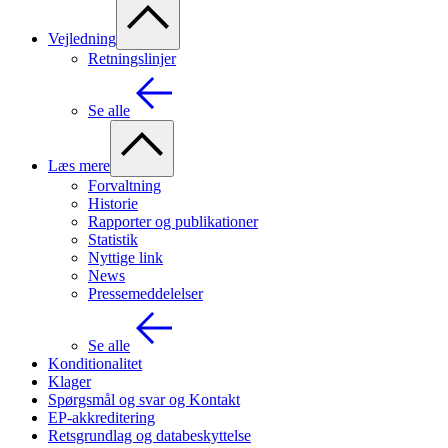
Vejledning
Retningslinjer
Se alle
Læs mere
Forvaltning
Historie
Rapporter og publikationer
Statistik
Nyttige link
News
Pressemeddelelser
Se alle
Konditionalitet
Klager
Spørgsmål og svar og Kontakt
EP-akkreditering
Retsgrundlag og databeskyttelse