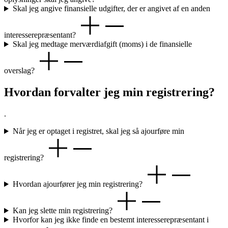
Skal jeg angive finansielle udgifter, der er angivet af en anden
interesserepræsentant?
Skal jeg medtage merværdiafgift (moms) i de finansielle
overslag?
Hvordan forvalter jeg min registrering?
.
Når jeg er optaget i registret, skal jeg så ajourføre min
registrering?
Hvordan ajourfører jeg min registrering?
Kan jeg slette min registrering?
Hvorfor kan jeg ikke finde en bestemt interesserepræsentant i