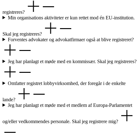
registreres?
Min organisations aktiviteter er kun rettet mod én EU-institution.
Skal jeg registreres?
Forventes advokater og advokatfirmaer også at blive registreret?
Jeg har planlagt et møde med en kommissær. Skal jeg registreres?
Omfatter registret lobbyvirksomhed, der foregår i de enkelte
lande?
Jeg har planlagt et møde med et medlem af Europa-Parlamentet
og/eller vedkommendes personale. Skal jeg registrere mig?