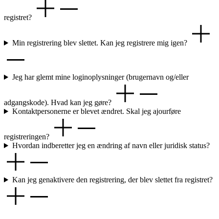
registret?
Min registrering blev slettet. Kan jeg registrere mig igen?
Jeg har glemt mine loginoplysninger (brugernavn og/eller
adgangskode). Hvad kan jeg gøre?
Kontaktpersonerne er blevet ændret. Skal jeg ajourføre
registreringen?
Hvordan indberetter jeg en ændring af navn eller juridisk status?
Kan jeg genaktivere den registrering, der blev slettet fra registret?