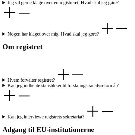
Jeg vil gerne klage over en registreret. Hvad skal jeg gøre?
Nogen har klaget over mig. Hvad skal jeg gøre?
Om registret
Hvem forvalter registret?
Kan jeg indhente statistikker til forsknings-/analyseformål?
Kan jeg interviewe registrets sekretariat?
Adgang til EU-institutionerne