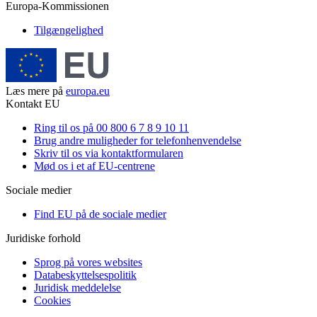
Europa-Kommissionen
Tilgængelighed
Læs mere på
europa.eu
Kontakt EU
Ring til os på 00 800 6 7 8 9 10 11
Brug andre muligheder for telefonhenvendelse
Skriv til os via kontaktformularen
Mød os i et af EU-centrene
Sociale medier
Find EU på de sociale medier
Juridiske forhold
Sprog på vores websites
Databeskyttelsespolitik
Juridisk meddelelse
Cookies