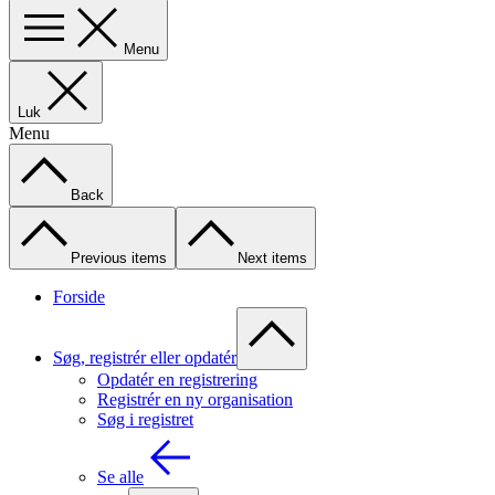
Menu
Luk
Menu
Back
Previous items
Next items
Forside
Søg, registrér eller opdatér
Opdatér en registrering
Registrér en ny organisation
Søg i registret
Se alle