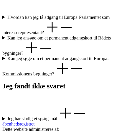
.
Hvordan kan jeg få adgang til Europa-Parlamentet som
interesserepræsentant?
Kan jeg ansøge om et permanent adgangskort til Rådets
bygninger?
Kan jeg søge om et permanent adgangskort til Europa-
Kommissionens bygninger?
Jeg fandt ikke svaret
Jeg har stadig et spørgsmål
åbenhedsregistret
Dette website administreres af: